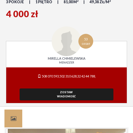
2
2
3 POKOJE
1 PIĘTRO
81,00 M
49,38 ZŁ/M
4 000 zł
53
OFERT
MIRELLA CHMIELEWSKA
MENADŻER
508 070 593,502 310 628,32 42 44 788,
ZOSTAW
WIADOMOŚĆ