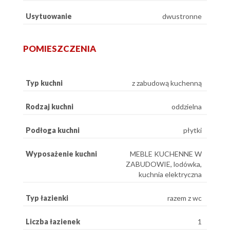
Usytuowanie
dwustronne
POMIESZCZENIA
Typ kuchni
z zabudową kuchenną
Rodzaj kuchni
oddzielna
Podłoga kuchni
płytki
Wyposażenie kuchni
MEBLE KUCHENNE W
ZABUDOWIE, lodówka,
kuchnia elektryczna
Typ łazienki
razem z wc
Liczba łazienek
1