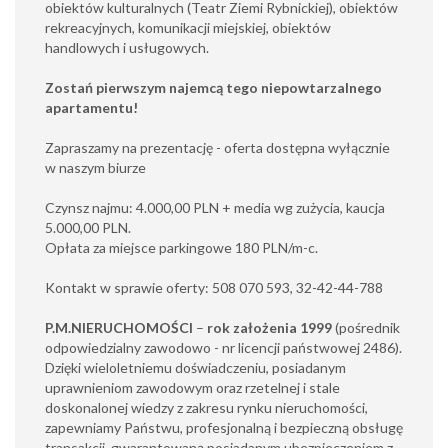
obiektów kulturalnych (Teatr Ziemi Rybnickiej), obiektów
rekreacyjnych, komunikacji miejskiej, obiektów
handlowych i usługowych.
Zostań pierwszym najemcą tego niepowtarzalnego
apartamentu!
Zapraszamy na prezentację - oferta dostępna wyłącznie
w naszym biurze
Czynsz najmu: 4.000,00 PLN + media wg zużycia, kaucja
5.000,00 PLN.
Opłata za miejsce parkingowe 180 PLN/m-c.
Kontakt w sprawie oferty: 508 070 593, 32-42-44-788
P.M.NIERUCHOMOŚCI
–
rok założenia 1999
(pośrednik
odpowiedzialny zawodowo - nr licencji państwowej 2486).
Dzięki wieloletniemu doświadczeniu, posiadanym
uprawnieniom zawodowym oraz rzetelnej i stale
doskonalonej wiedzy z zakresu rynku nieruchomości,
zapewniamy Państwu, profesjonalną i bezpieczną obsługę
transakcji, gwarantowaną posiadanym ubezpieczeniem z