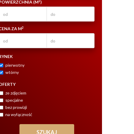
2
POWIERZCHNIA (M
)
2
CENA ZA M
RYNEK
pierwotny
wtórny
OFERTY
ze zdjęciem
specjalne
bez prowizji
na wyłączność