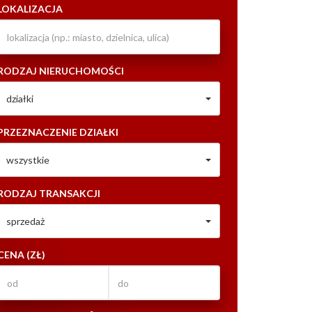
LOKALIZACJA
RODZAJ NIERUCHOMOŚCI
działki
PRZEZNACZENIE DZIAŁKI
wszystkie
RODZAJ TRANSAKCJI
sprzedaż
CENA (ZŁ)