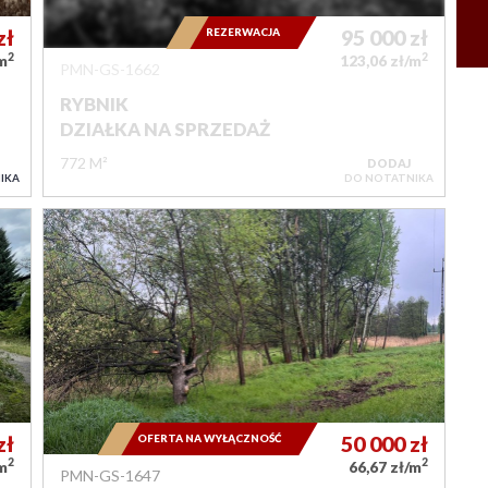
zł
REZERWACJA
95 000
zł
2
2
/m
123,06 zł/m
PMN-GS-1662
RYBNIK
DZIAŁKA NA SPRZEDAŻ
772 M²
DODAJ
IKA
DO NOTATNIKA
zł
OFERTA NA WYŁĄCZNOŚĆ
50 000
zł
2
2
/m
66,67 zł/m
PMN-GS-1647