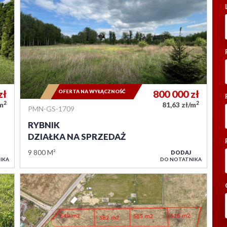
zł
OFERTA NA WYŁĄCZNOŚĆ
800 000
zł
2
2
/m
81,63 zł/m
PMN-GS-1709
RYBNIK
DZIAŁKA NA SPRZEDAŻ
9 800 M²
DODAJ
IKA
DO NOTATNIKA