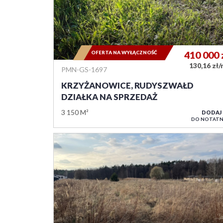
OFERTA NA WYŁĄCZNOŚĆ
410 000
130,16 zł
PMN-GS-1697
KRZYŻANOWICE, RUDYSZWAŁD
DZIAŁKA NA SPRZEDAŻ
3 150 M²
DODAJ
DO NOTATN