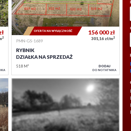
zł
OFERTA NA WYŁĄCZNOŚĆ
156 000
zł
2
2
/m
301,16 zł/m
PMN-GS-1689
RYBNIK
DZIAŁKA NA SPRZEDAŻ
518 M²
DODAJ
IKA
DO NOTATNIKA