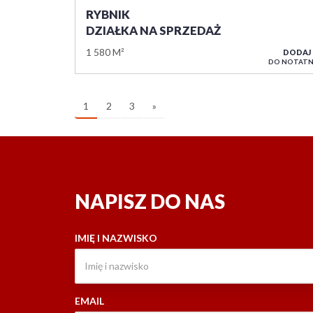
RYBNIK
DZIAŁKA NA SPRZEDAŻ
1 580 M²
DODAJ
DO NOTATN
1
2
3
»
NAPISZ DO NAS
IMIĘ I NAZWISKO
EMAIL