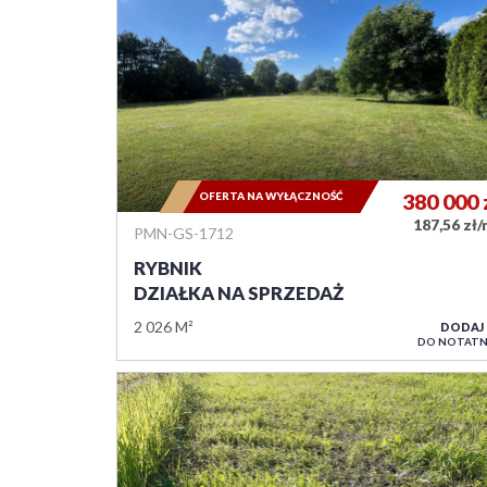
OFERTA NA WYŁĄCZNOŚĆ
380 000
187,56 zł
PMN-GS-1712
RYBNIK
DZIAŁKA NA SPRZEDAŻ
2 026 M²
DODAJ
DO NOTATN