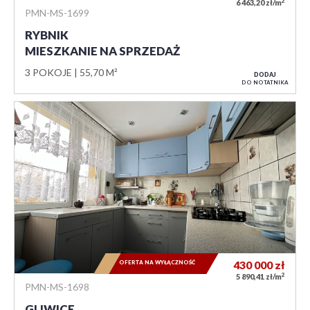
2
6 463,20 zł/m
PMN-MS-1699
RYBNIK
MIESZKANIE NA SPRZEDAŻ
3 POKOJE
55,70 M²
DODAJ
DO NOTATNIKA
OFERTA NA WYŁĄCZNOŚĆ
430 000
zł
2
5 890,41 zł/m
PMN-MS-1698
GLIWICE