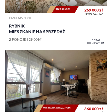
BEZ PROWIZJI
269 000
zł
2
9 275,86 zł/m
PMN-MS-1710
RYBNIK
MIESZKANIE NA SPRZEDAŻ
2 POKOJE
29,00 M²
DODAJ
DO NOTATNIKA
OFERTA NA WYŁĄCZNOŚĆ
360 000
zł