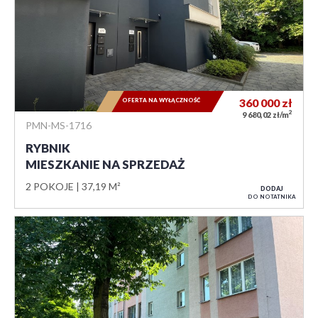
OFERTA NA WYŁĄCZNOŚĆ
360 000
zł
2
9 680,02 zł/m
PMN-MS-1716
RYBNIK
MIESZKANIE NA SPRZEDAŻ
2 POKOJE
37,19 M²
DODAJ
DO NOTATNIKA