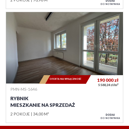
DODAJ
DO NOTATNIKA
OFERTA NA WYŁĄCZNOŚĆ
190 000
zł
2
5 588,24 zł/m
PMN-MS-1646
RYBNIK
MIESZKANIE NA SPRZEDAŻ
2 POKOJE
34,00 M²
DODAJ
DO NOTATNIKA