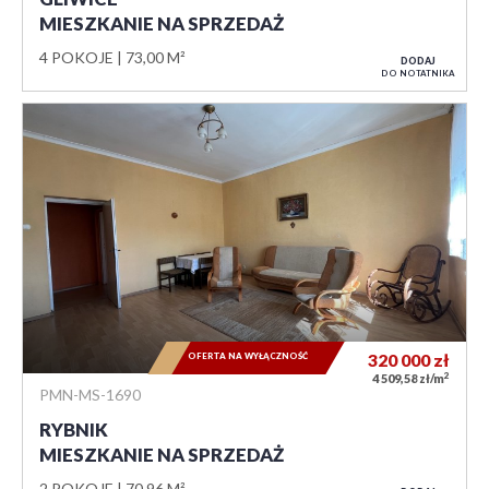
MIESZKANIE NA SPRZEDAŻ
4 POKOJE
73,00 M²
DODAJ
DO NOTATNIKA
OFERTA NA WYŁĄCZNOŚĆ
320 000
zł
2
4 509,58 zł/m
PMN-MS-1690
RYBNIK
MIESZKANIE NA SPRZEDAŻ
2 POKOJE
70,96 M²