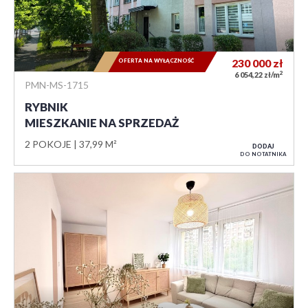
OFERTA NA WYŁĄCZNOŚĆ
230 000
zł
2
6 054,22 zł/m
PMN-MS-1715
RYBNIK
MIESZKANIE NA SPRZEDAŻ
2 POKOJE
37,99 M²
DODAJ
DO NOTATNIKA