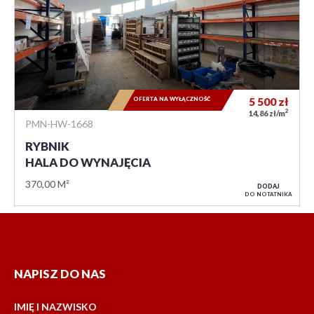
OFERTA NA WYŁĄCZNOŚĆ
5 500
zł
2
14,86 zł/m
PMN-HW-1668
RYBNIK
HALA DO WYNAJĘCIA
370,00 M²
DODAJ
DO NOTATNIKA
NAPISZ DO NAS
IMIĘ I NAZWISKO