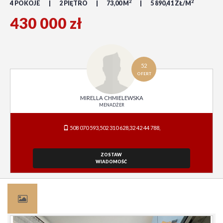
2
2
4 POKOJE
2 PIĘTRO
73,00 M
5 890,41 ZŁ/M
430 000 zł
52
OFERT
MIRELLA CHMIELEWSKA
MENADŻER
508 070 593,502 310 628,32 42 44 788,
ZOSTAW
WIADOMOŚĆ