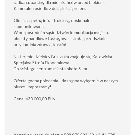
zadbana, parking dla mieszkańców przed blokiem.
Kameralne osiedle z dużą ilością zieleni.
Okolica z pełną infrastrukturą, doskonale
skomunikowana.
W bezpośrednim sąsiedztwie: komunikacja miejska,
obiekty handlowe i usługowe, szkoła, przedszkole,
przychodnia zdrowia, kościół.
Na terenie dzielnicy Brzezinka znajduje się Katowicka
Specjalna Strefa Ekonomiczna.
Do ścisłego centrum miasta około 8 km.
Oferta godna polecenia - dostępna wyłącznie w naszym
biurze - zapraszamy!
Cena: 430.000,00 PLN
Kontakt w sprawie oferty: 508 070 593, 32-42-44-788