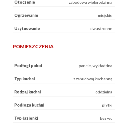
Otoczenie
zabudowa wielorodzinna
Ogrzewanie
miejskie
Usytuowanie
dwustronne
POMIESZCZENIA
Podłogi pokoi
panele, wykładzina
Typ kuchni
z zabudową kuchenną
Rodzaj kuchni
oddzielna
Podłoga kuchni
płytki
Typ łazienki
bez wc