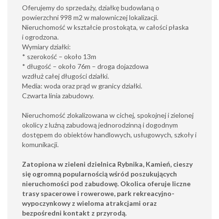
Oferujemy do sprzedaży, działkę budowlaną o
powierzchni 998 m2 w malowniczej lokalizacji.
Nieruchomość w kształcie prostokąta, w całości płaska
i ogrodzona.
Wymiary działki:
* szerokość – około 13m
* długość – około 76m – droga dojazdowa
wzdłuż całej długości działki.
Media: woda oraz prąd w granicy działki.
Czwarta linia zabudowy.
Nieruchomość zlokalizowana w cichej, spokojnej i zielonej
okolicy z luźną zabudową jednorodzinną i dogodnym
dostępem do obiektów handlowych, usługowych, szkoły i
komunikacji.
Zato
piona w zieleni dzielnica Rybnika, Kamień, cieszy
się ogromną popularnością wśród poszukujących
nieruchomości pod zabudowę. Okolica oferuje liczne
trasy spacerowe i rowerowe, park rekreacyjno-
wypoczynkowy z wieloma atrakcjami oraz
bezpośredni kontakt z przyrodą.