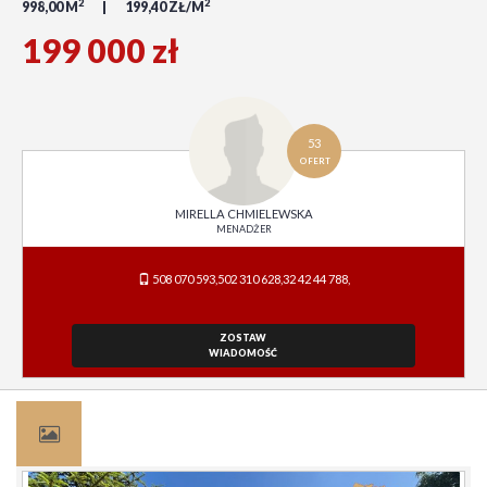
2
2
998,00 M
199,40 ZŁ/M
199 000 zł
53
OFERT
MIRELLA CHMIELEWSKA
MENADŻER
508 070 593,502 310 628,32 42 44 788,
ZOSTAW
WIADOMOŚĆ