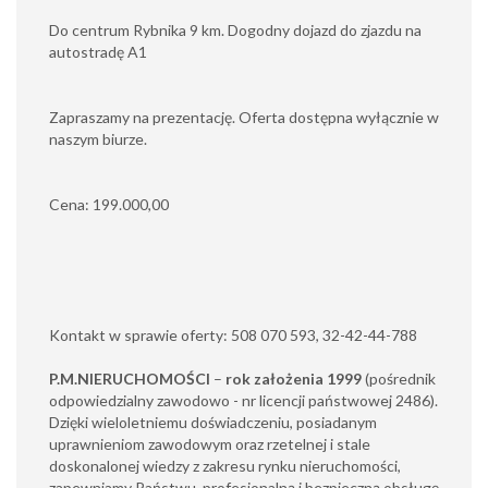
Do centrum Rybnika 9 km. Dogodny dojazd do zjazdu na
autostradę A1
Zapraszamy na prezentację. Oferta dostępna wyłącznie w
naszym biurze.
Cena: 199.000,00
Kontakt w sprawie oferty: 508 070 593, 32-42-44-788
P.M.NIERUCHOMOŚCI
–
rok założenia 1999
(pośrednik
odpowiedzialny zawodowo - nr licencji państwowej 2486).
Dzięki wieloletniemu doświadczeniu, posiadanym
uprawnieniom zawodowym oraz rzetelnej i stale
doskonalonej wiedzy z zakresu rynku nieruchomości,
zapewniamy Państwu, profesjonalną i bezpieczną obsługę